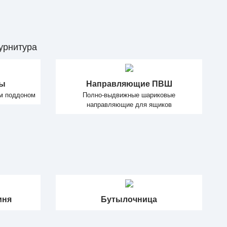
урнитура
ды
Направляющие ПВШ
м поддоном
Полно-выдвижные шариковые
направляющие для ящиков
мня
Бутылочница