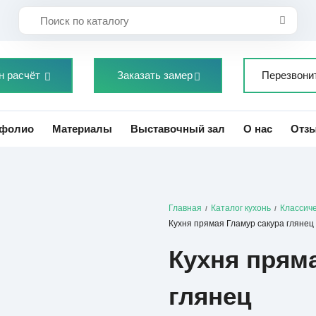
н расчёт
Заказать замер
Перезвони
фолио
Материалы
Выставочный зал
О нас
Отз
Главная
Каталог кухонь
Классиче
/
/
Кухня прямая Гламур сакура глянец
Кухня прям
глянец