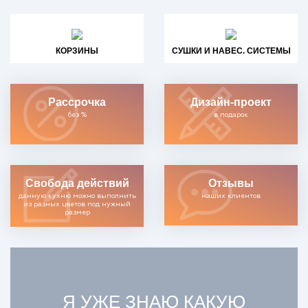
КОРЗИНЫ
СУШКИ И НАВЕС. СИСТЕМЫ
Рассрочка
Дизайн-проект
без %
в подарок
Свобода действий
Отзывы
данную кухню можно выполнить
наших клиентов
из разных цветов под нужный
размер
Я УЖЕ ЗНАЮ КАКУЮ