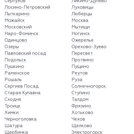
Серпухов
Ликино-Дулёво
Лосино-Петровский
Луховицы
Лыткарино
Люберцы
Можайск
Москва
Московский
Мытищи
Наро-Фоминск
Ногинск
Одинцово
Ожерелье
Озеры
Орехово-Зуево
Павловский посад
Пересвет
Подольск
Протвино
Пушкино
Пущино
Раменское
Реутов
Рошаль
Руза
Сергиев Посад
Солнечногорск
Старая Купавна
Ступино
Сходня
Талдом
Троицк
Фрязино
Химки
Хотьково
Черноголовка
Чехов
Шатура
Щелково
Щербинка
Электрогорск