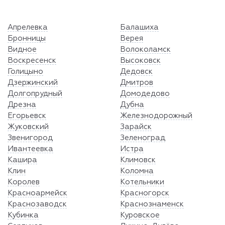
Апрелевка
Балашиха
Бронницы
Верея
Видное
Волоколамск
Воскресенск
Высоковск
Голицыно
Дедовск
Дзержинский
Дмитров
Долгопрудный
Домодедово
Дрезна
Дубна
Егорьевск
Железнодорожный
Жуковский
Зарайск
Звенигород
Зеленоград
Ивантеевка
Истра
Кашира
Климовск
Клин
Коломна
Королев
Котельники
Красноармейск
Красногорск
Краснозаводск
Краснознаменск
Кубинка
Куровское